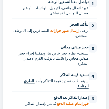
تواصل معنا لتسعير الرحلة
1
عبر: اتصال هاتفي، الإيميل، الواتساب، أو عبر
وسائل التواصل الاجتماعي.
لتأكيد الحجز
2
يرجى
إرسال صور جوازات
المسافرين إلى الموظف
المختص.
حجز مبدئي مجاني
3
نستخدم نظام حجز خاص بنا، ويمكننا إجراء
حجز
مبدئي مجاني
وإعلامك بالوقت اللازم لإصدار
التذكرة.
تسديد قيمة التذاكر
4
سيتم طلب تسديد قيمة
التذاكر
بأحد
الطرق
المتاحة
.
إصدار التذاكر بعد الدفع
5
فور إتمام عملية الدفع
نُباشر بإصدار التذاكر.