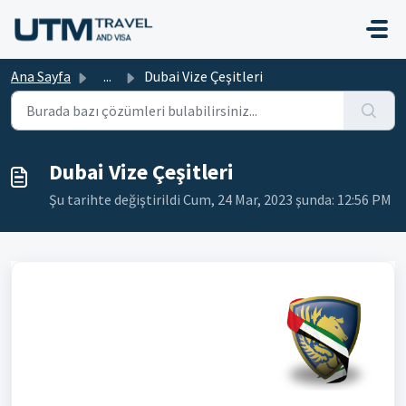
Ana içeriğe geç
Ana Sayfa
...
Dubai Vize Çeşitleri
Dubai Vize Çeşitleri
Şu tarihte değiştirildi Cum, 24 Mar, 2023 şunda: 12:56 PM