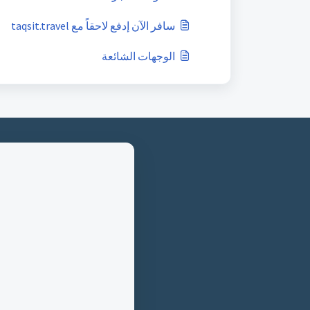
سافر الآن إدفع لاحقاً مع taqsit.travel
الوجهات الشائعة